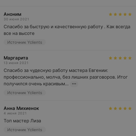
Мужская модельная стрижка + коррекция воском —
стильный и ухоженный вид.
Аноним
Бритье/shaving — гладкость и комфорт.
30 июня 2021
Спасибо за быструю и качественную работу . Как всегда 
Камуфляж бороды/усов — придание
все на высоте
выразительности образу.
Источник Yclients
Окрашивание и современные техники для коротких
волос
Маргарита
Однотонное окрашивание, тонирование или
13 июня 2021
современные техники (мелирование, шатуш,
Спасибо за чудесную работу мастера Евгении: 
баллаяж).
профессионально, молча, без лишних разговоров. Итог 
получился очень красивым...
Услуги для детей и подростков
Источник Yclients
Стрижки для маленьких и подростков с учетом их
индивидуальных пожеланий.
Анна Михиенок
4 июня 2021
Наращивание волос
Топ мастер Лиза
Профессиональное наращивание для создания
Источник Yclients
густоты, длины и объема.