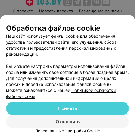
О проекте
Новости проекта
Размещение рекламы
Медицинский маркетинг
Публичный договор
Обработка файлов cookie
Пользовательское соглашение
Способы оплаты
Наш сайт использует файлы cookie для обеспечения
Вакансии
Партнеры
удобства пользователей сайта, его улучшения, сбора
Написать руководителю 103.by
статистики и предоставления персонализированных
Написать в поддержку
рекомендаций.
Персональные настройки cookie
Вы можете настроить параметры использования файлов
Обработка персональных данных
cookie или изменить свое согласие в более позднее время.
Для получения дополнительной информации о целях,
сроках и порядке использования файлов cookie вы
можете ознакомиться с нашей
Политикой обработки
файлов cookie
Принять
© 2026 ООО «Артокс Лаб», УНП 191700409
| 220012, Республика Беларусь,
г. Минск, улица Толбухина, 2, пом. 16 | help@103.by
Отклонить
Служба поддержки
+375 291212755
Персональные настройки Cookie