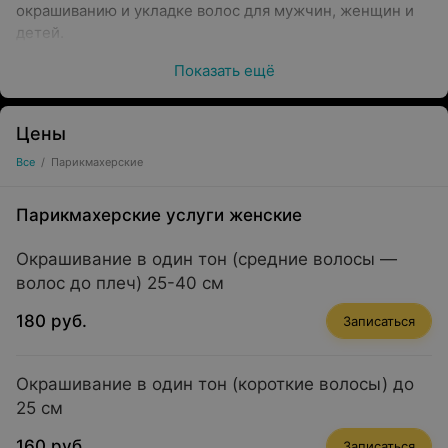
окрашиванию и укладке волос для мужчин, женщин и
детей.
Окрашивание и современные техники
Показать ещё
Окрашивание Loreal, Wella
Качественное окрашивание с использованием
Цены
профессиональных красок мировых брендов.
Все
/
Парикмахерские
Комплекс (окрашивание корней + тонировка
длины)
Парикмахерские услуги женские
Процедура в один этап с укладкой для свежего
и гармоничного результата.
Окрашивание в один тон (средние волосы —
волос до плеч) 25-40 см
Современные техники окрашивания
Балаяж, омбре, шатуш, мелирование или
180 руб.
Записаться
колорирование.
Контуринг волос
Окрашивание в один тон (короткие волосы) до
Техника, которая помогает скорректировать форму
25 см
лица, акцентируя внимание на его лучших чертах.
Укладка и прически
160 руб.
Записаться